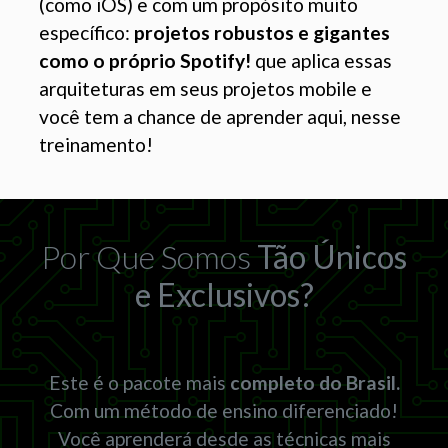
(como iOS) e com um propósito muito
específico:
projetos robustos e gigantes
como o próprio Spotify!
que aplica essas
arquiteturas em seus projetos mobile e
você tem a chance de aprender aqui, nesse
treinamento!
Por Que Somos
Tão Únicos
e Exclusivos?
Este é o pacote mais
completo do Brasil.
Com um método de ensino diferenciado!
Você aprenderá desde as técnicas mais