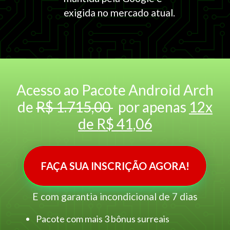
exigida no mercado atual.
Acesso ao Pacote Android Arch
de
R$ 1.715,00
por apenas
12x
de R$ 41,06
FAÇA SUA INSCRIÇÃO AGORA!
E com garantia incondicional de 7 dias
Pacote com mais 3 bônus surreais