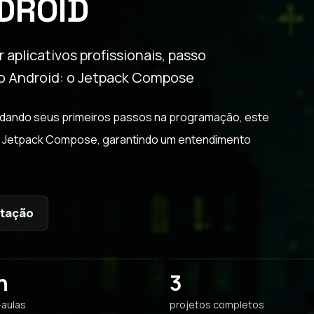
DROID
r aplicativos profissionais, passo
do Android: o Jetpack Compose
a dando seus primeiros passos na programação, este
 Jetpack Compose, garantindo um entendimento
ntação
h
3
-aulas
projetos completos