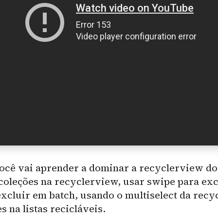
você vai aprender a dominar a recyclerview d
coleções na recyclerview, usar swipe para exc
excluir em batch, usando o multiselect da recy
s na listas recicláveis.